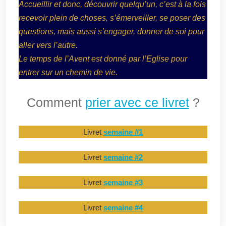
Accueillir et donc, découvrir quelqu’un, c’est à la fois
recevoir plein de choses, s’émerveiller, se poser des
questions, mais aussi s’engager, donner de soi pour
aller vers l’autre.
Le temps de l’Avent est donné par l’Eglise pour
entrer sur un chemin de vie.
Comment
prier avec ce livret
?
Livret
semaine #1
Livret
semaine #2
Livret
semaine #3
Livret
semaine #4