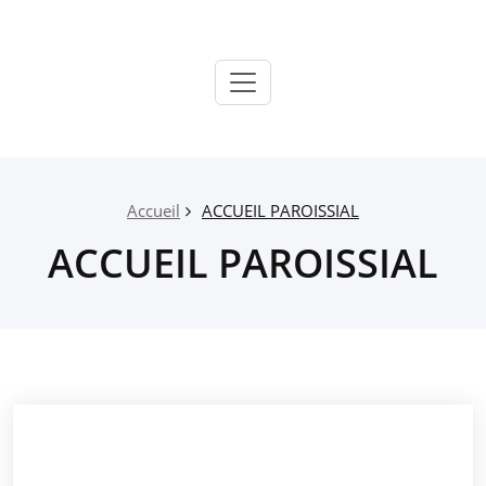
Passer
au
contenu
Paroisse
Salon
Grans
Accueil
ACCUEIL PAROISSIAL
ACCUEIL PAROISSIAL