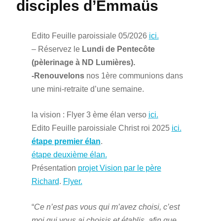
disciples d’Emmaüs
Edito Feuille paroissiale 05/2026
ici.
– Réservez le
Lundi de Pentecôte
(pèlerinage à ND Lumières).
-Renouvelons
nos 1ère communions dans
une mini-retraite d’une semaine.
la vision : Flyer 3 ème élan verso
ici.
Edito Feuille paroissiale Christ roi 2025
ici.
étape premier élan
.
étape deuxième élan.
Présentation
projet Vision par le père
Richard
.
Flyer.
“
Ce n’est pas vous qui m’avez choisi, c’est
moi qui vous ai choisis et établis, afin que