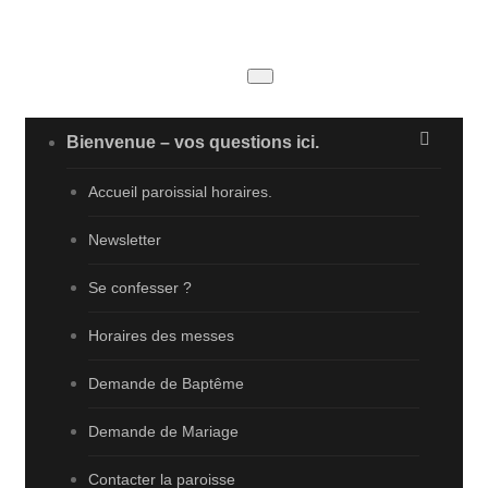
Passer
au
contenu
Paroisse
Salon
Grans
Bienvenue – vos questions ici.
Accueil paroissial horaires.
Newsletter
Se confesser ?
Horaires des messes
Demande de Baptême
Demande de Mariage
Contacter la paroisse