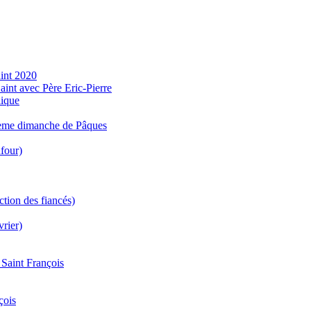
aint 2020
aint avec Père Eric-Pierre
lique
ième dimanche de Pâques
four)
tion des fiancés)
vrier)
 Saint François
çois