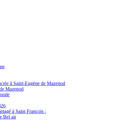
ine
sacrée à Saint-Eugène de Mazenod
e de Mazenod
torale
026
artagé à Saint François :
e Bel air