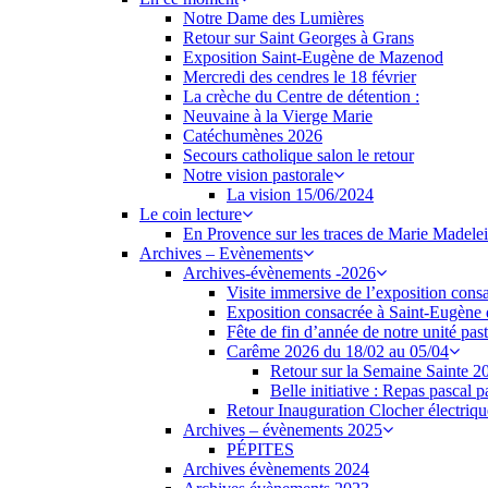
Notre Dame des Lumières
Retour sur Saint Georges à Grans
Exposition Saint-Eugène de Mazenod
Mercredi des cendres le 18 février
La crèche du Centre de détention :
Neuvaine à la Vierge Marie
Catéchumènes 2026
Secours catholique salon le retour
Notre vision pastorale
La vision 15/06/2024
Le coin lecture
En Provence sur les traces de Marie Madele
Archives – Evènements
Archives-évènements -2026
Visite immersive de l’exposition con
Exposition consacrée à Saint-Eugèn
Fête de fin d’année de notre unité pas
Carême 2026 du 18/02 au 05/04
Retour sur la Semaine Sainte 2
Belle initiative : Repas pascal p
Retour Inauguration Clocher électriqu
Archives – évènements 2025
PÉPITES
Archives évènements 2024