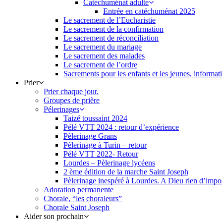
Catéchuménat adulte
Entrée en catéchuménat 2025
Le sacrement de l’Eucharistie
Le sacrement de la confirmation
Le sacrement de réconciliation
Le sacrement du mariage
Le sacrement des malades
Le sacrement de l’ordre
Sacrements pour les enfants et les jeunes, informati
Prier
Prier chaque jour.
Groupes de prière
Pélerinages
Taizé toussaint 2024
Pélé VTT 2024 : retour d’expérience
Pèlerinage Grans
Pèlerinage à Turin – retour
Pélé VTT 2022- Retour
Lourdes – Pèlerinage lycéens
2 ème édition de la marche Saint Joseph
Pèlerinage inespéré à Lourdes. A Dieu rien d’impo
Adoration permanente
Chorale, “les choraleurs”
Chorale Saint Joseph
Aider son prochain