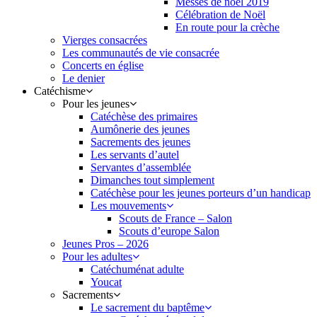
Messes de noël 2019
Célébration de Noël
En route pour la crèche
Vierges consacrées
Les communautés de vie consacrée
Concerts en église
Le denier
Catéchisme
Pour les jeunes
Catéchèse des primaires
Aumônerie des jeunes
Sacrements des jeunes
Les servants d’autel
Servantes d’assemblée
Dimanches tout simplement
Catéchèse pour les jeunes porteurs d’un handicap
Les mouvements
Scouts de France – Salon
Scouts d’europe Salon
Jeunes Pros – 2026
Pour les adultes
Catéchuménat adulte
Youcat
Sacrements
Le sacrement du baptême