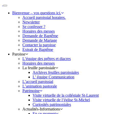
Passer
au
Paroisse
Bienvenue – vos questions ici.
contenu
Salon
Accueil paroissial horaires.
Grans
Newsletter
Se confesser ?
Horaires des messes
Demande de Baptême
Demande de Mariage
Contacter la paroisse
Extrait de Baptême
Paroisse
L’équipe des prêtres et diacres
Horaires des messes
La feuille paroissiale
Archives feuilles paroissiales
L’ équipe Communication
L’accueil paroissial
L’animation pastorale
Patrimoine
Visite virtuelle de la collégiale St-Laurent
Visite virtuelle de l’église St-Michel
Curiosités patrimoniales
Actualités-Informations
En ce moment