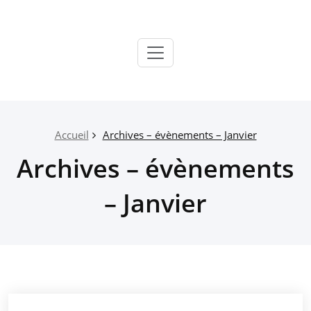
Passer
au
contenu
Paroisse
Salon
Grans
Accueil
Archives – évènements – Janvier
Archives – évènements
– Janvier