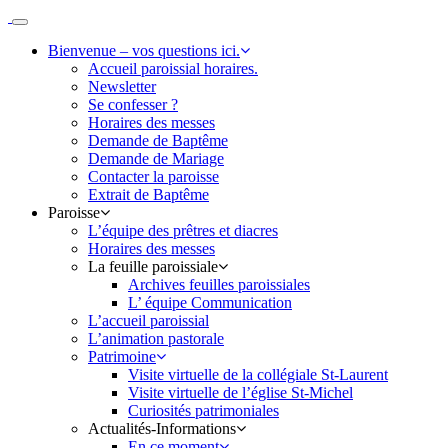
Passer
au
Paroisse
Bienvenue – vos questions ici.
contenu
Salon
Accueil paroissial horaires.
Grans
Newsletter
Se confesser ?
Horaires des messes
Demande de Baptême
Demande de Mariage
Contacter la paroisse
Extrait de Baptême
Paroisse
L’équipe des prêtres et diacres
Horaires des messes
La feuille paroissiale
Archives feuilles paroissiales
L’ équipe Communication
L’accueil paroissial
L’animation pastorale
Patrimoine
Visite virtuelle de la collégiale St-Laurent
Visite virtuelle de l’église St-Michel
Curiosités patrimoniales
Actualités-Informations
En ce moment