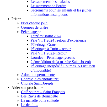
Le sacrement des malades
Le sacrement de l’ordre
Sacrements pour les enfants et les jeunes,
informations inscriptions
Prier
Prier chaque jour.
Groupes de prière
Pélerinages
Taizé toussaint 2024
Pélé VTT 2024 : retour d’expérience
Pèlerinage Grans
Pèlerinage à Turin – retour
Pélé VTT 2022- Retour
Lourdes – Pèlerinage lycéens
2 ème édition de la marche Saint Joseph
Pèlerinage inespéré à Lourdes. A Dieu rien
d’impossible!
Adoration permanente
Chorale, “les choraleurs”
Chorale Saint Joseph
Aider son prochain
Café sourire – Saint François
Les Ravis de Bernadette
La maladie ou la solitude
Le deuil …