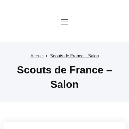
Passer
au
contenu
Paroisse
Salon
Grans
Accueil
Scouts de France – Salon
Scouts de France –
Salon