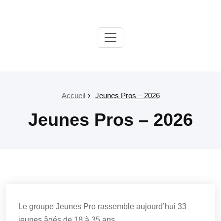
Passer
au
contenu
Paroisse
Salon
Grans
Accueil
Jeunes Pros – 2026
Jeunes Pros – 2026
Le groupe Jeunes Pro rassemble aujourd’hui 33
jeunes âgés de 18 à 35 ans.