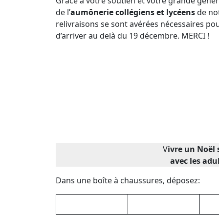
Grâce à votre soutien et votre grande génér
de l’
aumônerie collégiens et lycéens
de not
relivraisons se sont avérées nécessaires pou
d’arriver au delà du 19 décembre. MERCI !
V
ivre un Noël 
avec les adu
Dans une boîte à chaussures, déposez: