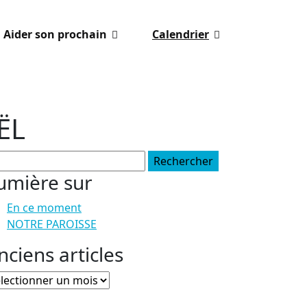
Aider son prochain
Calendrier
ËL
chercher :
umière sur
En ce moment
NOTRE PAROISSE
nciens articles
ciens
icles