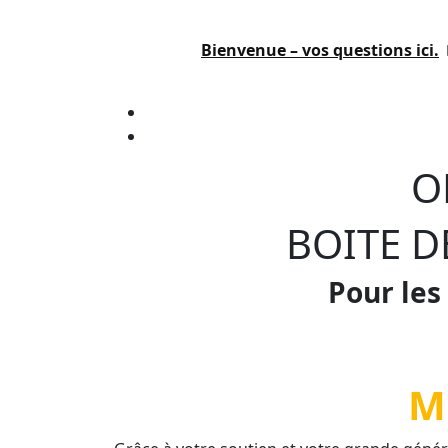
Passer
au
Bienvenue – vos questions ici.
contenu
Paroisse
Salon
Grans
O
BOITE D
Pour les
M