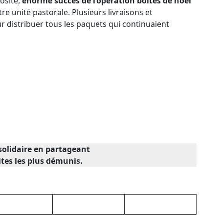
osité,
énorme succès de l’opération boites de noël
re unité pastorale. Plusieurs livraisons et
r distribuer tous les paquets qui continuaient
solidaire en partageant
ltes les plus démunis.