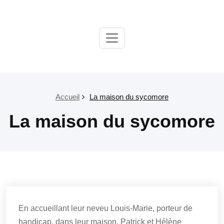
Passer
au
contenu
Paroisse
Salon
Grans
Accueil
La maison du sycomore
La maison du sycomore
En accueillant leur neveu Louis-Marie, porteur de
handicap, dans leur maison, Patrick et Hélène