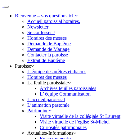
Passer
au
Paroisse
Bienvenue – vos questions ici.
contenu
Salon
Accueil paroissial horaires.
Grans
Newsletter
Se confesser ?
Horaires des messes
Demande de Baptême
Demande de Mariage
Contacter la paroisse
Extrait de Baptême
Paroisse
L’équipe des prêtres et diacres
Horaires des messes
La feuille paroissiale
Archives feuilles paroissiales
L’ équipe Communication
L’accueil paroissial
L’animation pastorale
Patrimoine
Visite virtuelle de la collégiale St-Laurent
Visite virtuelle de l’église St-Michel
Curiosités patrimoniales
Actualités-Informations
En ce moment