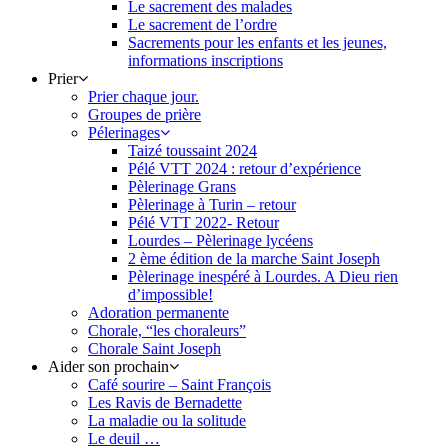
Le sacrement des malades
Le sacrement de l’ordre
Sacrements pour les enfants et les jeunes,
informations inscriptions
Prier
Prier chaque jour.
Groupes de prière
Pélerinages
Taizé toussaint 2024
Pélé VTT 2024 : retour d’expérience
Pèlerinage Grans
Pèlerinage à Turin – retour
Pélé VTT 2022- Retour
Lourdes – Pèlerinage lycéens
2 ème édition de la marche Saint Joseph
Pèlerinage inespéré à Lourdes. A Dieu rien
d’impossible!
Adoration permanente
Chorale, “les choraleurs”
Chorale Saint Joseph
Aider son prochain
Café sourire – Saint François
Les Ravis de Bernadette
La maladie ou la solitude
Le deuil …