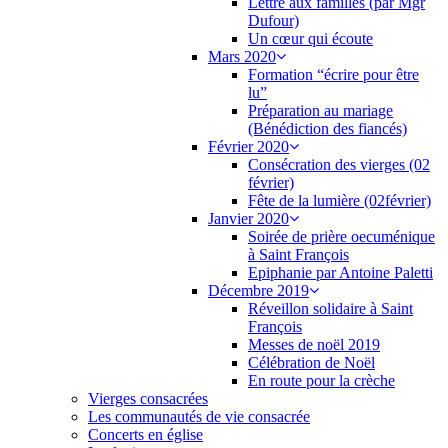
Lettre aux familles (par Mgr
Dufour)
Un cœur qui écoute
Mars 2020
Formation “écrire pour être
lu”
Préparation au mariage
(Bénédiction des fiancés)
Février 2020
Consécration des vierges (02
février)
Fête de la lumière (02février)
Janvier 2020
Soirée de prière oecuménique
à Saint François
Epiphanie par Antoine Paletti
Décembre 2019
Réveillon solidaire à Saint
François
Messes de noël 2019
Célébration de Noël
En route pour la crèche
Vierges consacrées
Les communautés de vie consacrée
Concerts en église