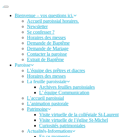
Passer
au
Paroisse
Bienvenue – vos questions ici.
contenu
Salon
Accueil paroissial horaires.
Grans
Newsletter
Se confesser ?
Horaires des messes
Demande de Baptême
Demande de Mariage
Contacter la paroisse
Extrait de Baptême
Paroisse
L’équipe des prêtres et diacres
Horaires des messes
La feuille paroissiale
Archives feuilles paroissiales
L’ équipe Communication
L’accueil paroissial
L’animation pastorale
Patrimoine
Visite virtuelle de la collégiale St-Laurent
Visite virtuelle de l’église St-Michel
Curiosités patrimoniales
Actualités-Informations
En ce moment