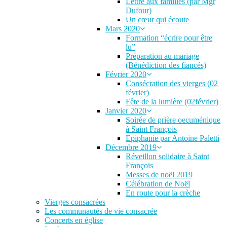
Lettre aux familles (par Mgr
Dufour)
Un cœur qui écoute
Mars 2020
Formation “écrire pour être
lu”
Préparation au mariage
(Bénédiction des fiancés)
Février 2020
Consécration des vierges (02
février)
Fête de la lumière (02février)
Janvier 2020
Soirée de prière oecuménique
à Saint François
Epiphanie par Antoine Paletti
Décembre 2019
Réveillon solidaire à Saint
François
Messes de noël 2019
Célébration de Noël
En route pour la crèche
Vierges consacrées
Les communautés de vie consacrée
Concerts en église