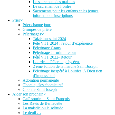
Le sacrement des malades
Le sacrement de l’ordre
Sacrements pour les enfants et les jeunes,
informations inscriptions
Prier
Prier chaque jour.
Groupes de prière
Pélerinages
Taizé toussaint 2024
Pélé VTT 2024 : retour d’expérience
Pèlerinage Grans
Pèlerinage à Turin – retour
Pélé VTT 2022- Retour
Lourdes – Pèlerinage lycéens
2 ème édition de la marche Saint Joseph
Pèlerinage inespéré à Lourdes. A Dieu rien
d’impossible!
Adoration permanente
Chorale, “les choraleurs”
Chorale Saint Joseph
Aider son prochain
Café sourire – Saint François
Les Ravis de Bernadette
La maladie ou la solitude
Le deuil …