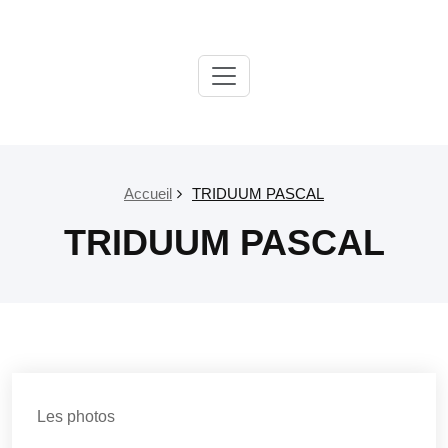
Passer
au
contenu
Paroisse
Salon
Grans
Accueil
TRIDUUM PASCAL
TRIDUUM PASCAL
Les photos