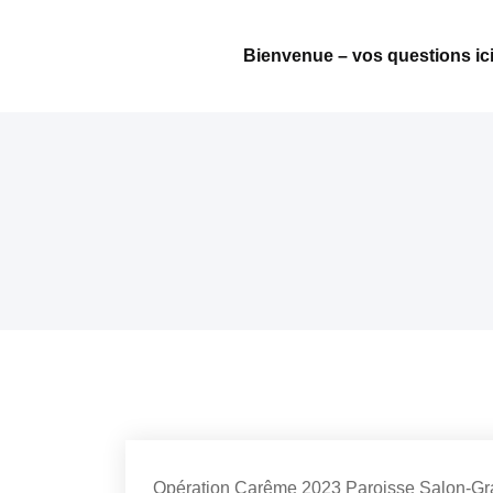
Passer
au
Bienvenue – vos questions ici
contenu
Paroisse
Salon
Grans
Opération Carême 2023 Paroisse Salon-Gr