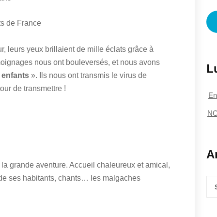
s de France
r, leurs yeux brillaient de mille éclats grâce à
émoignages nous ont bouleversés, et nous avons
L
s enfants
». Ils nous ont transmis le virus de
ur de transmettre !
En
NO
A
 la grande aventure. Accueil chaleureux et amical,
 de ses habitants, chants… les malgaches
Anc
art