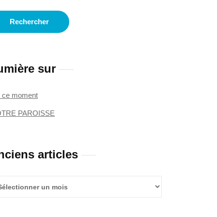
umière sur
 ce moment
TRE PAROISSE
nciens articles
iens
icles